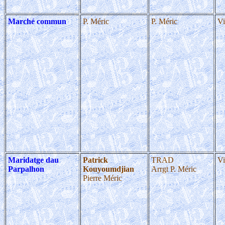
Marché commun
P. Méric
P. Méric
Vi
Maridatge dau
Patrick
TRAD
Vi
Parpalhon
Kouyoumdjian
Arrgt P. Méric
Pierre Méric