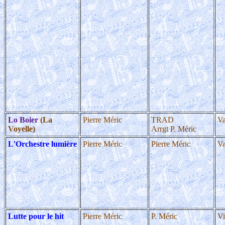
Lo Boier
(La
Pierre Méric
TRAD
Va
Voyelle)
Arrgt P. Méric
L'Orchestre lumière
Pierre Méric
Pierre Méric
Va
Lutte pour le hit
Pierre Méric
P. Méric
Vi