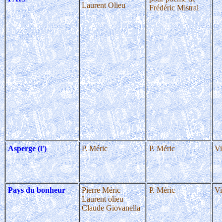
Laurent Olieu
Frédéric Mistral
Asperge (l')
P. Méric
P. Méric
Vi
Pays du bonheur
Pierre Méric
P. Méric
Vi
Laurent olieu
Claude Giovanella