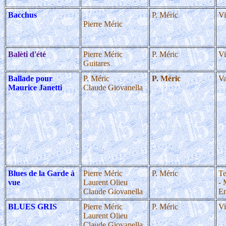
Bacchus
P. Méric
Vi
Pierre Méric
Balèti d'été
Pierre Méric
P. Méric
Vi
Guitares
Ballade pour
P. Méric
P. Méric
Va
Maurice Janetti
Claude Giovanella
Blues de la Garde à
Pierre Méric
P. Méric
Te
vue
Laurent Olieu
- 
Claude Giovanella
En
BLUES GRIS
Pierre Méric
P. Méric
Vi
Laurent Olieu
Claude Giovanella