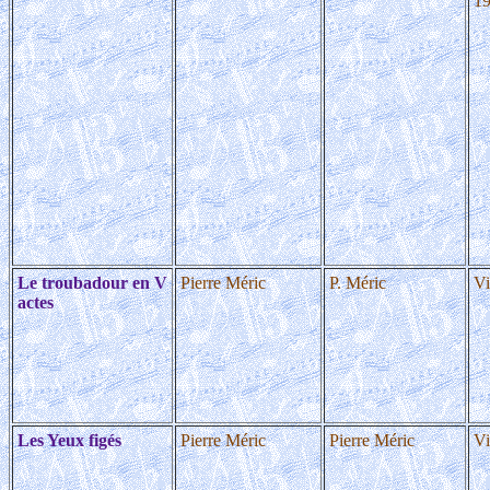
1
Le troubadour en V
Pierre Méric
P. Méric
Vi
actes
Les Yeux figés
Pierre Méric
Pierre Méric
Vi