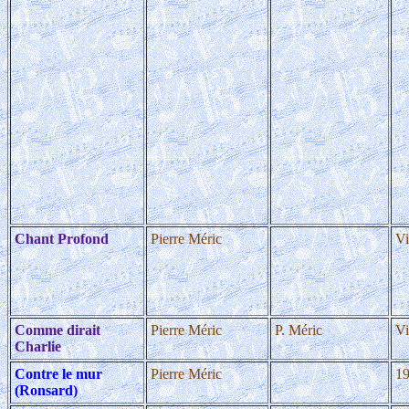
Chant Profond
Pierre Méric
Vi
Comme dirait
Pierre Méric
P. Méric
Vi
Charlie
Contre le mur
Pierre Méric
1
(Ronsard)