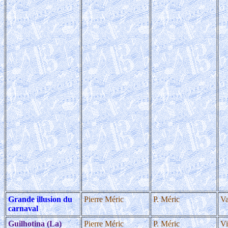
Grande illusion du
Pierre Méric
P. Méric
Va
carnaval
Guilhotina (La)
Pierre Méric
P. Méric
Vi