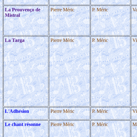
La Prouvenço de
Pierre Méric
P. Méric
Va
Mistral
La Targa
Pierre Méric
P. Méric
Vi
L'Adhésion
Pierre Méric
P. Méric
Vi
Le chant résonne
Pierre Méric
P. Méric
Ma