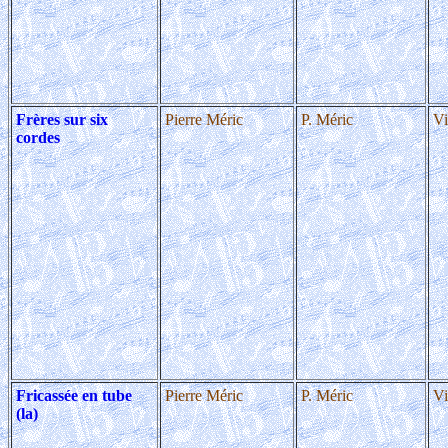
Frères sur six
Pierre Méric
P. Méric
Vi
cordes
Fricassée en tube
Pierre Méric
P. Méric
Vi
(la)