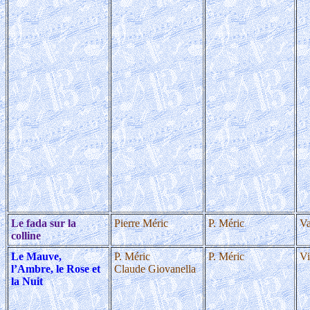
Le fada sur la
Pierre Méric
P. Méric
Va
colline
Le Mauve,
P. Méric
P. Méric
Vi
l’Ambre, le Rose et
Claude Giovanella
la Nuit