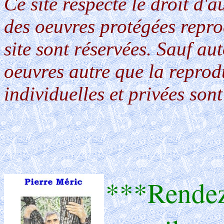
Ce site respecte le droit d'a
des oeuvres protégées repr
site sont réservées. Sauf aut
oeuvres autre que la reprod
individuelles et privées sont
***Rendez-