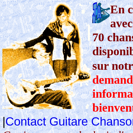
En c
ave
70 chan
disponi
sur notr
demande
informat
bienven
|
Contact Guitare Chanso