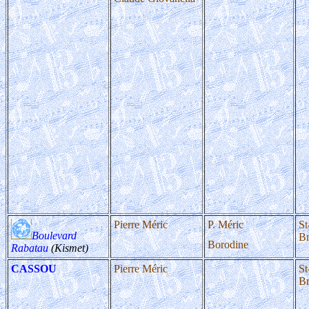
Pierre Méric
P. Méric
St
Boulevard
Br
Borodine
Rabatau
(Kismet)
CASSOU
Pierre Méric
St
Br