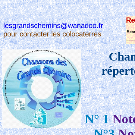
Re
lesgrandschemins@wanadoo.fr
Sea
pour contacter les colocaterres
Chan
répert
N° 1
Not
N°3
No