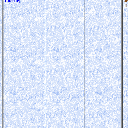
Liberté)
de
To