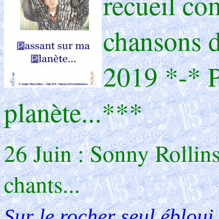
recueil co
chansons d
2019 *-* P
planète...
**
*
26 Juin : Sonny Rollins
chants...
Sur le rocher seul ébloui