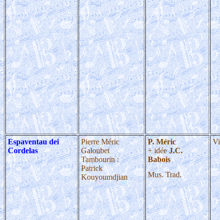
Espaventau dei
Pierre Méric
P. Méric
Vi
Cordelas
Galoubet
+ idée
J.C.
Tambourin :
Babois
Patrick
Mus. Trad.
Kouyoumdjian