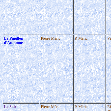
Le Papillon
Pierre Méric
P. Méric
Va
d'Automne
Le Soir
Pierre Méric
P. Méric
Ri