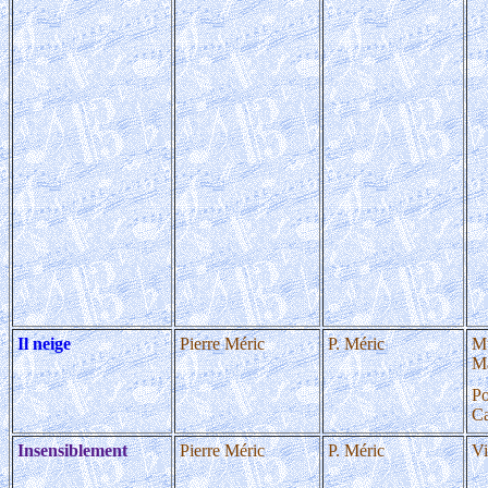
Il neige
Pierre Méric
P. Méric
M
Ma
Po
Ca
Insensiblement
Pierre Méric
P. Méric
Vi