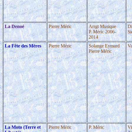
La Denoé
Pierre Méric
Arrgt Musique
D
P. Méric 2006-
Si
2014
La Fête des Mères
Pierre Méric
Solange Eymard
Va
Pierre Méric
La Moto (Terre et
Pierre Méric
P. Méric
Vi