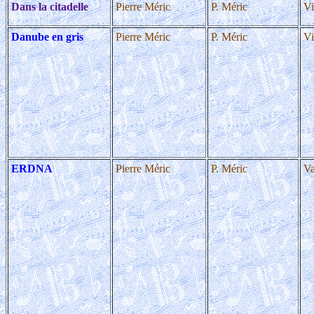
Dans la citadelle
Pierre Méric
P. Méric
Vi
Danube en gris
Pierre Méric
P. Méric
Vi
ERDNA
Pierre Méric
P. Méric
Va