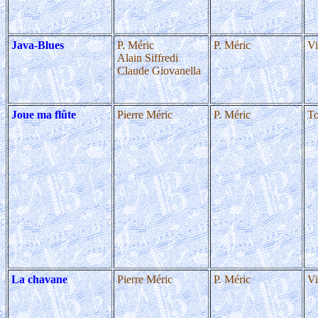
Java-Blues
P. Méric
P. Méric
Vi
Alain Siffredi
Claude Giovanella
Joue ma flûte
Pierre Méric
P. Méric
To
La chavane
Pierre Méric
P. Méric
Vi