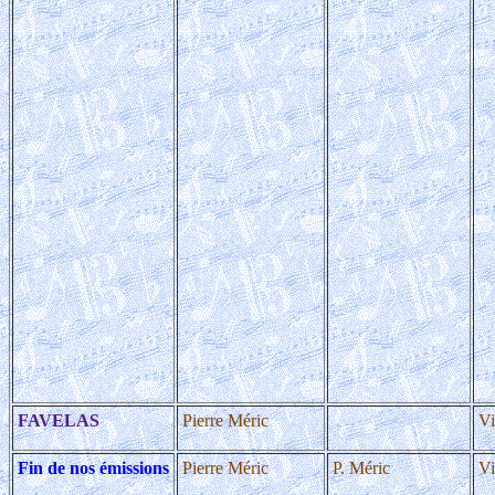
FAVELAS
Pierre Méric
Vi
Fin de nos émissions
Pierre Méric
P. Méric
Vi