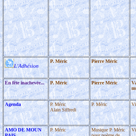
P. Méric
Pierre Méric
L'Adhésion
En fête inachevée...
P. Méric
Pierre Méric
Va
m
Agenda
P. Méric
P. Méric
Vi
Alain Siffredi
AMO DE MOUN
P. Méric
Musique P. Méric
Vi
PAIS
pour poème de