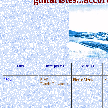
Titre
Interprètes
Auteurs
1962
P. Méric
Pierre Méric
Va
Claude Giovanella