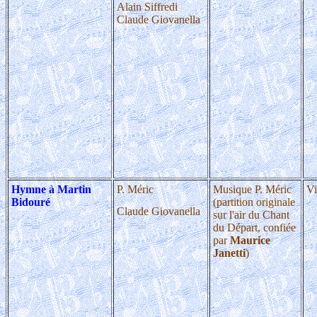
Alain Siffredi
Claude Giovanella
Hymne à Martin
P. Méric
Musique P. Méric
Vi
Bidouré
(partition originale
Claude Giovanella
sur l'air du Chant
du Départ, confiée
par
Maurice
Janetti
)