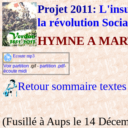
Projet 2011:
L'ins
la révolution Socia
HYMNE A MART
Ecoute mp3
Voir partition
.gif -
partition .pdf
-
écoute midi
Retour sommaire textes
(Fusillé à Aups le 14 Décem