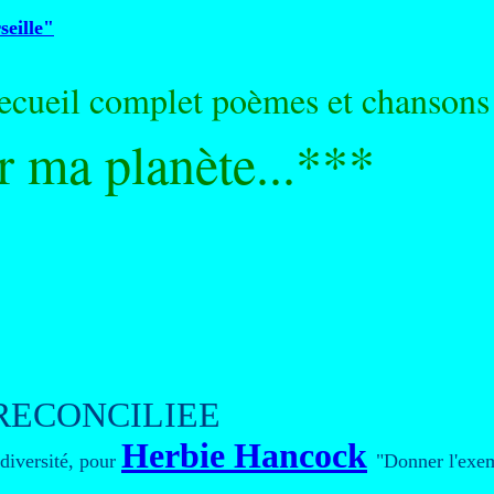
eille"
recueil complet poèmes et chansons
r ma planète...**
*
RECONCILIEE
Herbie Hancock
 diversité, pour
"Donner l'exem