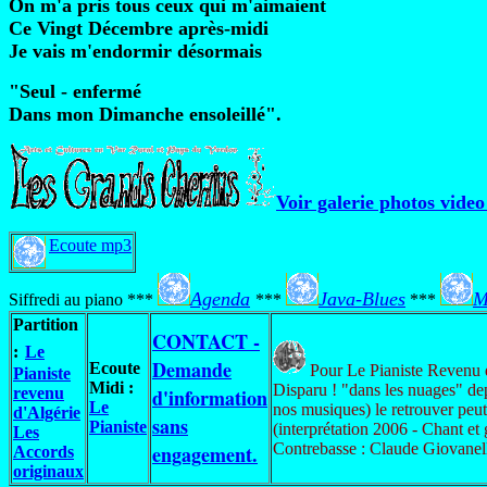
On m'a pris tous ceux qui m'aimaient
Ce Vingt Décembre après-midi
Je vais m'endormir désormais
"Seul - enfermé
Dans mon Dimanche ensoleillé".
Voir galerie photos video
Ecoute mp3
Agenda
Java-Blues
M
Siffredi au piano ***
***
***
Partition
CONTACT -
:
Le
Demande
Ecoute
Pour Le Pianiste Revenu 
Pianiste
Midi :
Disparu ! "dans les nuages" dep
revenu
d'information
Le
nos musiques) le retrouver peut
d'Algérie
sans
Pianiste
(interprétation 2006 - Chant et 
Les
Contrebasse : Claude Giovanel
engagement.
Accords
originaux