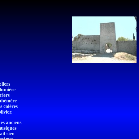
liers
 lumière
riers
éphémère
s colères
livier.
des anciens
musiques
ait sien