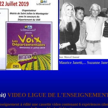
Maurice Janetti,... Suzanne Janet
it)
VIDEO LIGUE DE L'ENSEIGNEMENT
nseignement à édité une cassette video
contenant 6 expériences (do