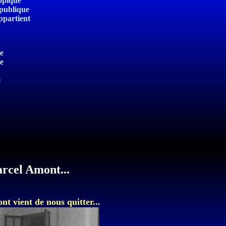
topique
épublique
ppartient
le
e
e
arcel Amont...
t vient de nous quitter...