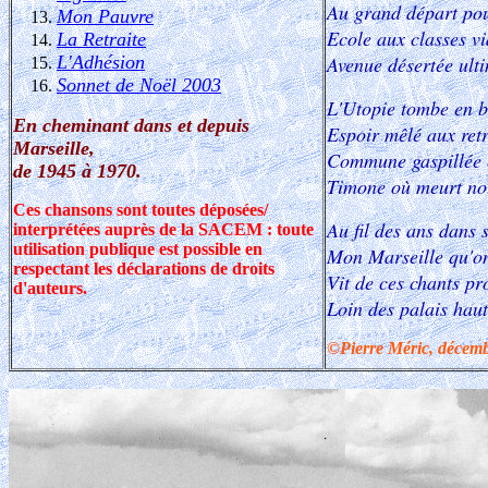
Au grand départ pou
Mon Pauvre
Ecole aux classes vi
La Retraite
L'Adhésion
Avenue désertée ult
Sonnet de Noël 2003
L'Utopie tombe en b
En cheminant dans et depuis
Espoir mêlé aux retr
Marseille,
Commune gaspillée e
de 1945 à 1970.
Timone où meurt notr
Ces chansons sont toutes déposées/
Au fil des ans dans 
interprétées auprès de la SACEM : toute
utilisation publique est possible en
Mon Marseille qu'on
respectant les déclarations de droits
Vit de ces chants pr
d'auteurs.
Loin des palais haut
©Pierre Méric, décemb