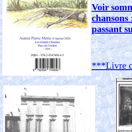
Voir somma
chansons 
passant s
***Livre o