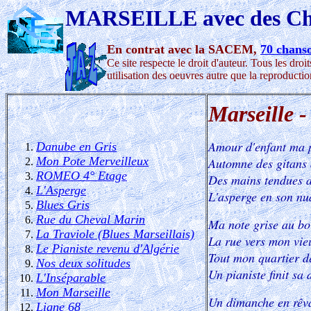
MARSEILLE avec des Cha
En contrat avec la SACEM,
70 chanso
Ce site respecte le droit d'auteur. Tous les dro
utilisation des oeuvres autre que la reproduction
Marseille 
Amour d'enfant ma p
Danube en Gris
Mon Pote Merveilleux
Automne des gitans 
ROMEO 4° Etage
Des mains tendues a
L'Asperge
L'asperge en son nua
Blues Gris
Rue du Cheval Marin
Ma note grise au bor
La Traviole (Blues Marseillais)
La rue vers mon vie
Le Pianiste revenu d'Algérie
Tout mon quartier d
Nos deux solitudes
Un pianiste finit sa 
L'Inséparable
Mon Marseille
Un dimanche en rêva
Ligne 68