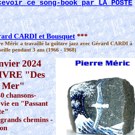
cevoir ce song-book par LA POSTE
ard CARDI et Bousquet
***
re Méric a travaillé la guitare jazz avec Gérard CARDI à
eille pendant 3 ans (1966 - 1968)
nvier 2024
IVRE "Des
a Mer"
40 chansons-
vie en "Passant
te"
 grands chemins -
don