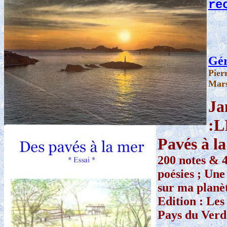
re
Gér
Pier
Mars
Ja
:L
Pavés à l
200 notes & 
poésies ;
Une 
sur ma planè
Edition : Les
Pays du Ver