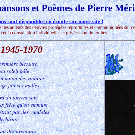
nsons et Poèmes de Pierre Méri
ns sont disponibles en écoute sur notre site !
its des auteurs des oeuvres protégées reproduites et communiquées sur ce 
 et la consultation individuelles et privées sont interdites
- 1945-1970
remière blessure
au soleil pâle
u mitan des voitures
ge fait ses malles
d du torrent sale
ux frère qu'on emmure
étruit par des vandales
déchirure
nt des aventures