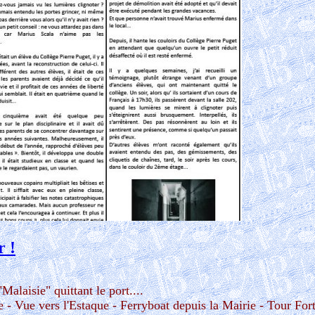
r !
 "Malaisie"
quittant le port....
 Vue vers l'Estaque - Ferryboat depuis la Mairie - Tour Fort