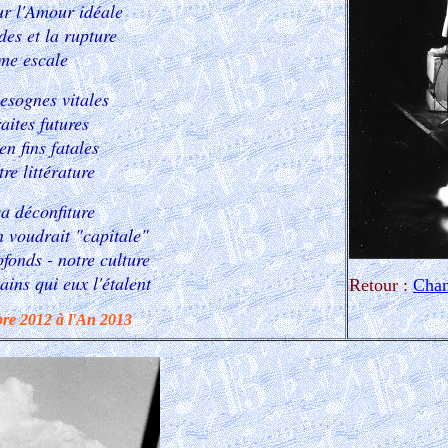
r l'Amour idéale
des et la rupture
ime escale
esognes vitales
aites futures
n fins fatales
e littérature
sa déconfiture
 voudrait "capitale"
ofonds - notre culture
ains qui eux l'étalent
Retour :
Cha
re 2012 à l'An 2013