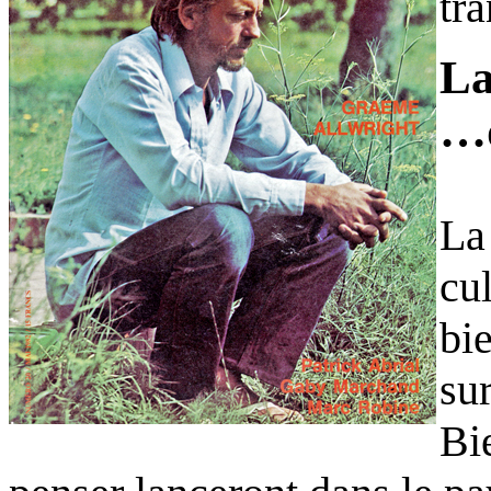
tr
La
…d
La
cu
bi
sur
Bi